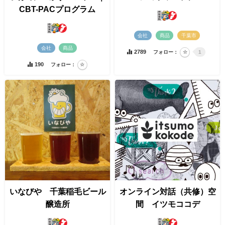
CBT-PACプログラム
会社
商品
千葉市
会社
商品
2789
フォロー：
1
190
フォロー：
いなびや 千葉稲毛ビール
オンライン対話（共修）空
醸造所
間 イツモココデ