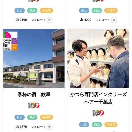
お店
商品
千葉市
会社
商品
千葉市
2100
4220
フォロー：
フォロー：
季粋の宿 紋屋
かつら専門店インクリーズ
ヘアー千葉店
お店
商品
南房総
お店
商品
千葉市
1870
フォロー：