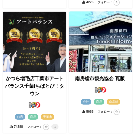
4275
フォロー：
かつら増毛店千葉市アート
南房総市観光協会-瓦版-
バランス千葉!ちばとぴ！タ
ウン
会社
商品
南房総
5088
フォロー：
お店
商品
千葉市
74388
フォロー：
1