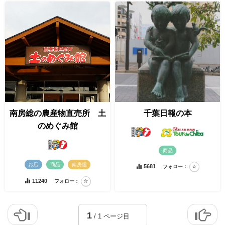
南房総の農産物直売所 土
千葉日報の本
のめぐみ館
商品
お店
商品
南房総
5681
フォロー：
11240
フォロー：
1
/ 1 ページ目