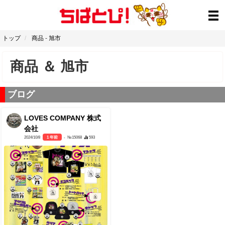
トップ
商品
-
旭市
商品
＆
旭市
ブログ
LOVES COMPANY 株式
会社
2024/10/8
1 年前
- №15068
593