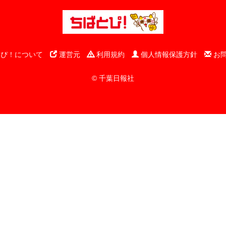
ぴ！について
運営元
利用規約
個人情報保護方針
お
© 千葉日報社