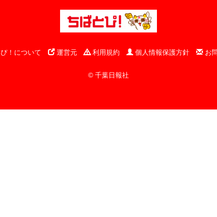
ぴ！について
運営元
利用規約
個人情報保護方針
お
© 千葉日報社