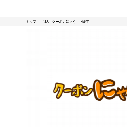
トップ
個人
-
クーポンにゃう
-
匝瑳市