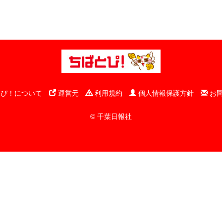
ぴ！について
運営元
利用規約
個人情報保護方針
お
© 千葉日報社