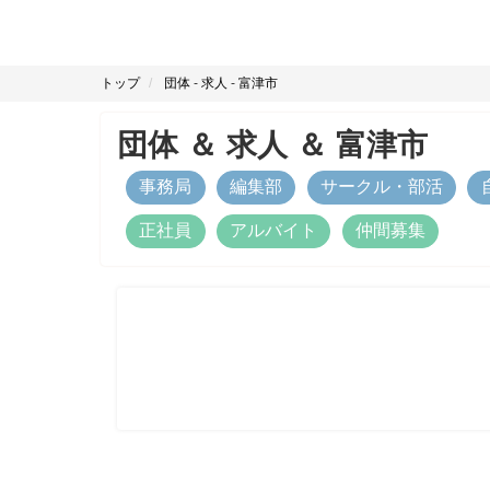
トップ
団体
-
求人
-
富津市
団体
＆
求人
＆
富津市
事務局
編集部
サークル・部活
正社員
アルバイト
仲間募集