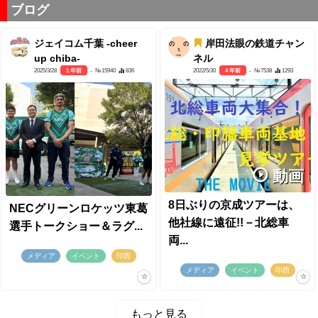
ブログ
ジェイコム千葉 -cheer
岸田法眼の鉄道チャン
up chiba-
ネル
2025/3/28
1 年前
- №15940
836
2022/5/30
4 年前
- №7538
1293
動画
8日ぶりの京成ツアーは、
NECグリーンロケッツ東葛
他社線に遠征!!－北総車
選手トークショー＆ラグ...
両...
メディア
イベント
印西
メディア
イベント
印西
もっと見る