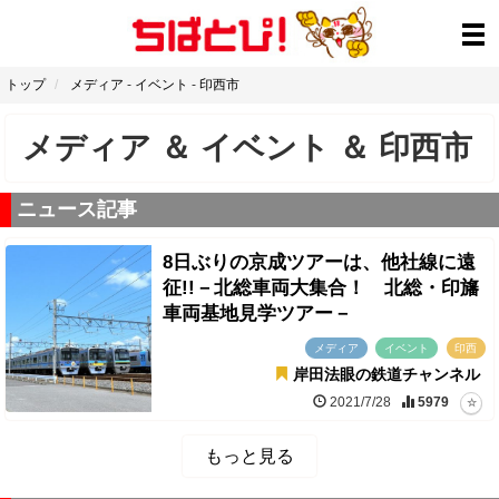
トップ
メディア
-
イベント
-
印西市
メディア
＆
イベント
＆
印西市
ニュース記事
8日ぶりの京成ツアーは、他社線に遠
征!!－北総車両大集合！ 北総・印旛
車両基地見学ツアー－
メディア
イベント
印西
岸田法眼の鉄道チャンネル
2021/7/28
5979
もっと見る