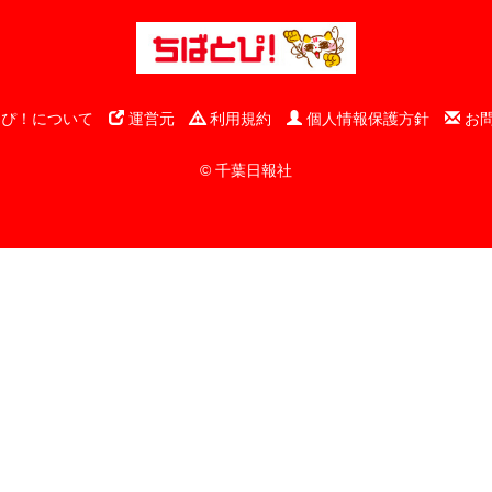
ぴ！について
運営元
利用規約
個人情報保護方針
お
© 千葉日報社