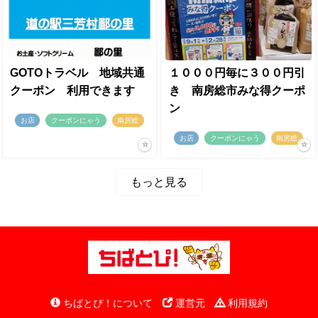
GOTOトラベル 地域共通
１０００円毎に３００円引
クーポン 利用できます
き 南房総市みな得クーポ
ン
お店
クーポンにゃう
南房総
お店
クーポンにゃう
南房総
もっと見る
ちばとぴ！について
運営元
利用規約