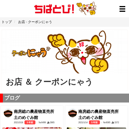
トップ
お店
-
クーポンにゃう
お店
＆
クーポンにゃう
ブログ
南房総の農産物直売所
南房総の農産物直売所
土のめぐみ館
土のめぐみ館
2021/3/18
5 年前
- №6499
2865
2021/1/14
5 年前
- №6085
1572