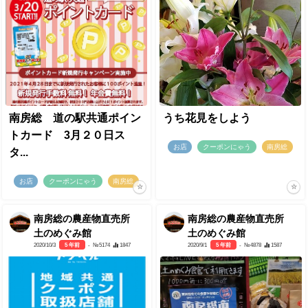
南房総 道の駅共通ポイン
うち花見をしよう
トカード 3月２０日ス
お店
クーポンにゃう
南房総
タ...
お店
クーポンにゃう
南房総
南房総の農産物直売所
南房総の農産物直売所
土のめぐみ館
土のめぐみ館
2020/10/3
5 年前
- №5174
1847
2020/9/1
5 年前
- №4878
1587