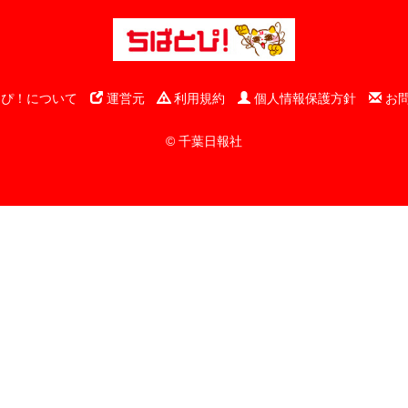
ぴ！について
運営元
利用規約
個人情報保護方針
お
© 千葉日報社