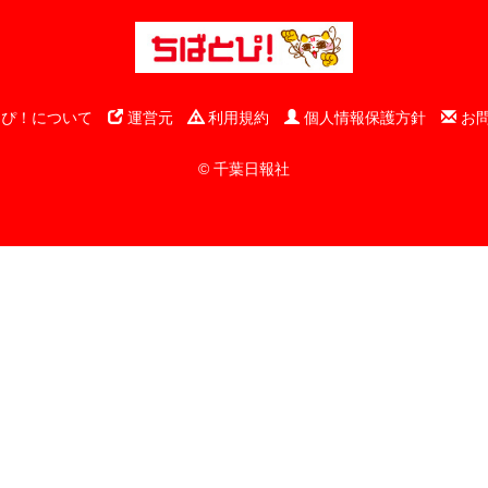
ぴ！について
運営元
利用規約
個人情報保護方針
お
© 千葉日報社