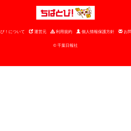
ぴ！について
運営元
利用規約
個人情報保護方針
お
© 千葉日報社