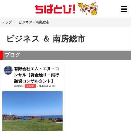
トップ
ビジネス
-
南房総市
ビジネス
＆
南房総市
ブログ
有限会社エム・エヌ・コ
ンサル【資金繰り・銀行
融資コンサルタント】
2023/9/13
2 年前
- №12664
740