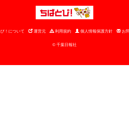
ぴ！について
運営元
利用規約
個人情報保護方針
お
© 千葉日報社