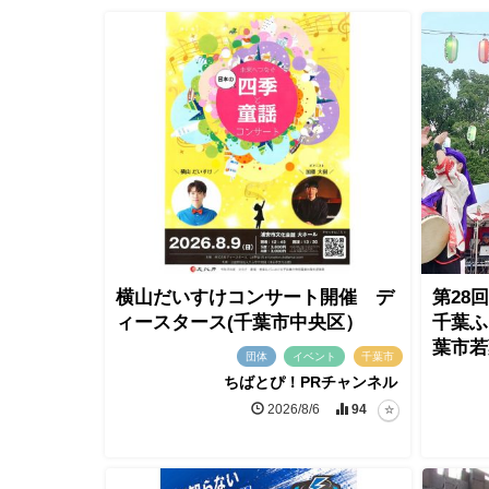
横山だいすけコンサート開催 デ
第28
ィースタース(千葉市中央区）
千葉ふ
葉市若
団体
イベント
千葉市
ちばとぴ！PRチャンネル
2026/8/6
94