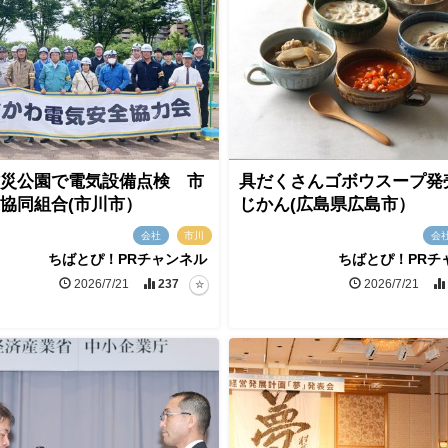
災公園で電気設備点検 市
具だくさんゴボウスープ発
協同組合(市川市）
じかん(広島県広島市）
会社
市川
会
ちばとぴ！PRチャンネル
ちばとぴ！PRチ
2026/7/21
237
2026/7/21