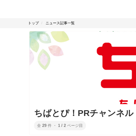
トップ
ニュース記事一覧
ちばとぴ！PRチャンネル
全
29
件 ・
1 / 2
ページ目