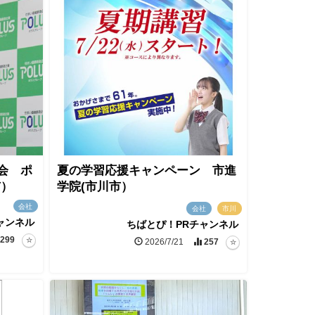
会 ポ
夏の学習応援キャンペーン 市進
市）
学院(市川市）
会社
会社
市川
ャンネル
ちばとぴ！PRチャンネル
299
2026/7/21
257