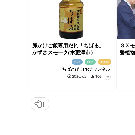
卵かけご飯専用だれ「ちばる」
ＧＸモ
かずさスモーク(木更津市）
磐植物
お店
商品
木更津
ちばとぴ！PRチャンネル
2026/7/2
306