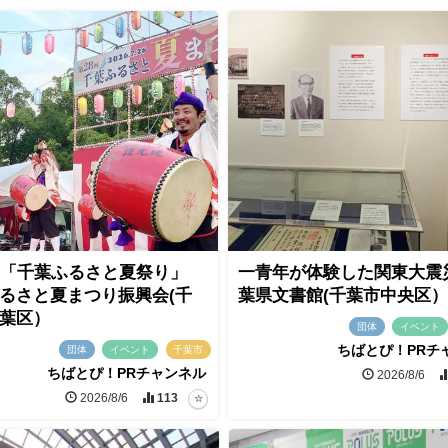
回「千葉ふるさと夏祭り」
一青年が体験した関東大震
るさと夏まつり振興会(千
葉県文書館(千葉市中央区）
葉区）
団体
イベント
ちばとぴ！PRチ
団体
イベント
千葉市
ちばとぴ！PRチャンネル
2026/8/6
2026/8/6
113