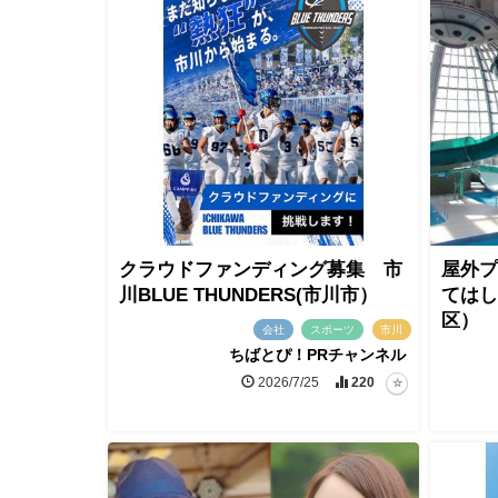
クラウドファンディング募集 市
屋外プ
川BLUE THUNDERS(市川市）
てはし
区）
会社
スポーツ
市川
ちばとぴ！PRチャンネル
2026/7/25
220