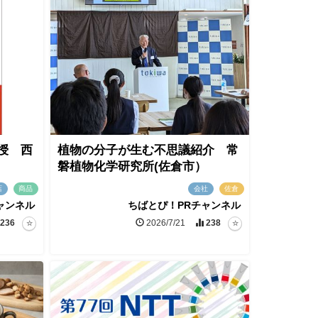
授 西
植物の分子が生む不思議紹介 常
磐植物化学研究所(佐倉市）
店
商品
会社
佐倉
ャンネル
ちばとぴ！PRチャンネル
236
2026/7/21
238