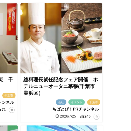
災 千
総料理長就任記念フェア開催 ホ
テルニューオータニ幕張(千葉市
美浜区）
千葉市
ャンネル
会社
イベント
千葉市
ちばとぴ！PRチャンネル
71
2026/7/25
245