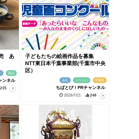
売 あ
子どもたちの絵画作品を募集
NTT東日本千葉事業部(千葉市中央
区）
社
商品
ャンネル
会社
イベント
千葉市
ちばとぴ！PRチャンネル
235
2026/7/21
248