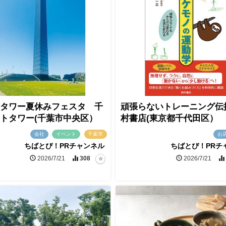
タワー夏休みフェスタ 千
頑張らないトレーニング伝
トタワー(千葉市中央区）
村書店(東京都千代田区）
会社
イベント
千葉市
お
ちばとぴ！PRチャンネル
ちばとぴ！PRチ
2026/7/21
308
2026/7/21