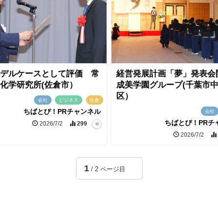
デルケースとして評価 常
経営発展計画「夢」発表
化学研究所(佐倉市）
成美学園グループ(千葉市
区）
会社
ビジネス
佐倉
ちばとぴ！PRチャンネル
会社
ちばとぴ！PRチ
2026/7/2
299
2026/7/2
1
/ 2 ページ目