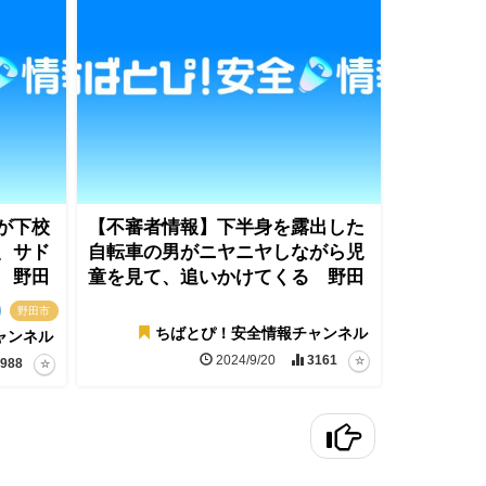
が下校
【不審者情報】下半身を露出した
、サド
自転車の男がニヤニヤしながら児
 野田
童を見て、追いかけてくる 野田
野田市
ちばとぴ！安全情報チャンネル
ャンネル
2024/9/20
3161
988