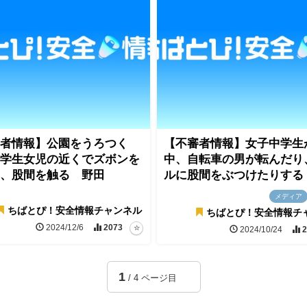
者情報】公園をうろつく
【不審者情報】女子中学生
学生女児の近くでズボンを
中、自転車の男が転んだり
、股間を触る 野田
ルに股間をぶつけたりする
メディア
ちばとぴ！安全情報チャンネル
ちばとぴ！安全情報チ
2024/12/6
2073
2024/10/24
2
1
/ 4 ページ目