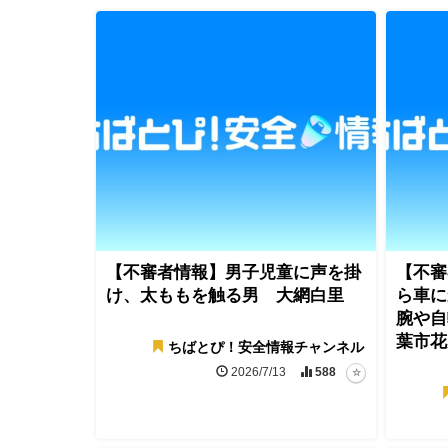
【不審者情報】男子児童に声を掛
【不審
け、太ももを触る男 大網白里
ら車に
腕や自
葉市花
ちばとぴ！安全情報チャンネル
2026/7/13
588