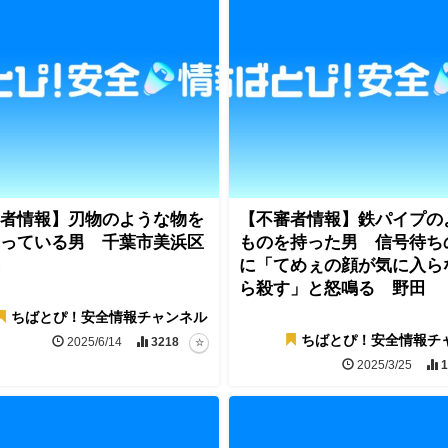
者情報】刃物のような物を
【不審者情報】鉄パイプの
っている男 千葉市美浜区
ものを持った男 信号待ち
に「てめぇの顔が気に入ら
ら殺す」と怒鳴る 野田
ちばとぴ！安全情報チャンネル
ちばとぴ！安全情報チ
2025/6/14
3218
2025/3/25
1