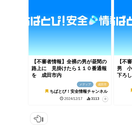
【不審者情報】全裸の男が昼間の
【不審
路上に 見掛けたら１１０番通報
男 小
を 成田市内
下ろし
メディア
成田市
ちばとぴ！安全情報チャンネル
2024/12/17
3113