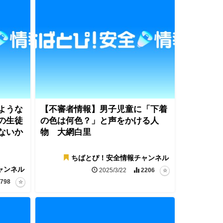
ような
【不審者情報】男子児童に「下着
の生徒
の色は何色？」と声をかける人
ないか
物 大網白里
ちばとぴ！安全情報チャンネル
ャンネル
2025/3/22
2206
798