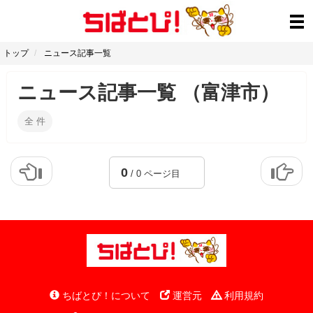
トップ
ニュース記事一覧
ニュース記事一覧 （富津市）
全
件
0
/ 0 ページ目
ちばとぴ！について
運営元
利用規約