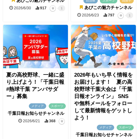
あびこの魅力チャンネル
自治体
スポーツ
我孫子
あびこの魅力チャンネル
2026/6/30
917
1
2026/6/23
797
1
夏の高校野球、一緒に盛
2026年もいち早く情報を
り上げよう！「千葉日報
お届けします！ 夏の高
#熱球千葉 アンバサダ
校野球千葉大会は「千葉
ー」募集
日報オンライン」 SNS
や無料メールをフォロー
メディア
スポーツ
して最新情報をゲットし
千葉日報お知らせチャンネル
よう！
2026/6/21
368
メディア
スポーツ
千葉日報お知らせチャンネル