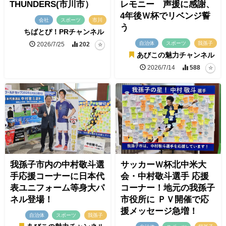
THUNDERS(市川市）
レモニー 声援に感謝、
4年後Ｗ杯でリベンジ誓
会社
スポーツ
市川
う
ちばとぴ！PRチャンネル
自治体
スポーツ
我孫子
2026/7/25
202
あびこの魅力チャンネル
2026/7/14
588
我孫子市内の中村敬斗選
サッカーＷ杯北中米大
手応援コーナーに日本代
会・中村敬斗選手 応援
表ユニフォーム等身大パ
コーナー！地元の我孫子
ネル登場！
市役所に ＰＶ開催で応
援メッセージ急増！
自治体
スポーツ
我孫子