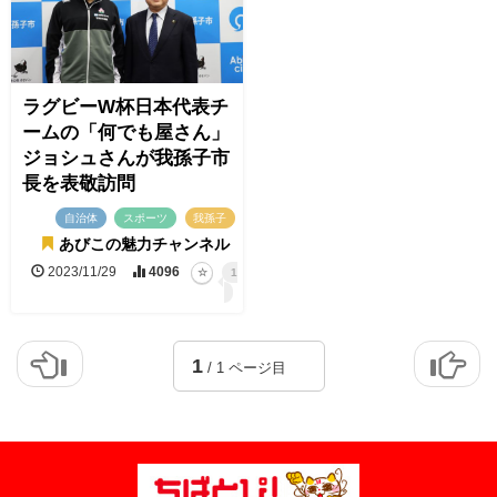
ラグビーW杯日本代表チ
ームの「何でも屋さん」
ジョシュさんが我孫子市
長を表敬訪問
自治体
スポーツ
我孫子
あびこの魅力チャンネル
2023/11/29
4096
1
1
/ 1 ページ目