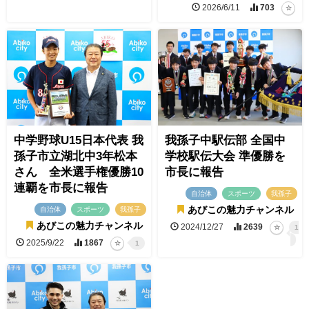
2026/6/11
703
中学野球U15日本代表 我
我孫子中駅伝部 全国中
孫子市立湖北中3年松本
学校駅伝大会 準優勝を
さん 全米選手権優勝10
市長に報告
連覇を市長に報告
自治体
スポーツ
我孫子
あびこの魅力チャンネル
自治体
スポーツ
我孫子
あびこの魅力チャンネル
2024/12/27
2639
1
2025/9/22
1867
1