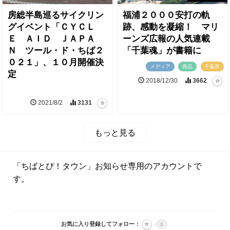
房総半島巡るサイクリン
福浦２０００安打の軌
グイベント「ＣＹＣＬ
跡、感動を凝縮！ マリ
Ｅ ＡＩＤ ＪＡＰＡ
ーンズ広報の人気連載
Ｎ ツール・ド・ちば２
「千葉魂」が書籍に
０２１」、１０⽉開催決
メディア
商品
千葉市
定
2018/12/30
3662
2021/8/2
3131
もっと見る
「ちばとぴ！タウン」お知らせ専用のアカウントで
す。
お気に入り登録してフォロー：
1