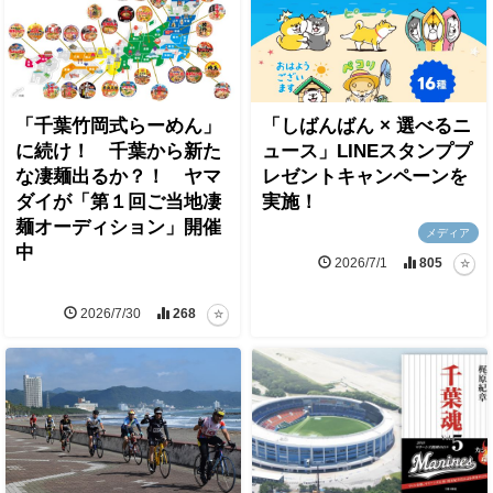
「千葉竹岡式らーめん」
「しばんばん × 選べるニ
に続け！ 千葉から新た
ュース」LINEスタンププ
な凄麺出るか？！ ヤマ
レゼントキャンペーンを
ダイが「第１回ご当地凄
実施！
麺オーディション」開催
メディア
中
2026/7/1
805
2026/7/30
268