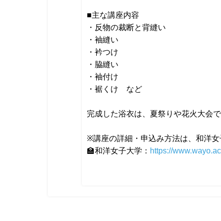
■主な講座内容
・反物の裁断と背縫い
・袖縫い
・衿つけ
・脇縫い
・袖付け
・裾くけ など
完成した浴衣は、夏祭りや花火大会で
※講座の詳細・申込み方法は、和洋女
🏫和洋女子大学：
https://www.wayo.ac