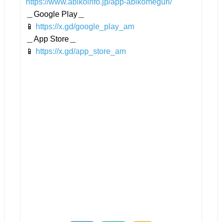
https://www.abikoinfo.jp/app-abikomeguri/
＿Google Play＿
📱
https://x.gd/google_play_am
＿App Store＿
📱
https://x.gd/app_store_am