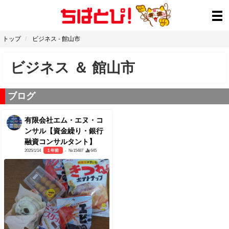
トップ
ビジネス
-
館山市
ビジネス
＆
館山市
ブログ
有限会社エム・エヌ・コ
ンサル【資金繰り・銀行
融資コンサルタント】
2025/1/14
1 年前
- №15487
645