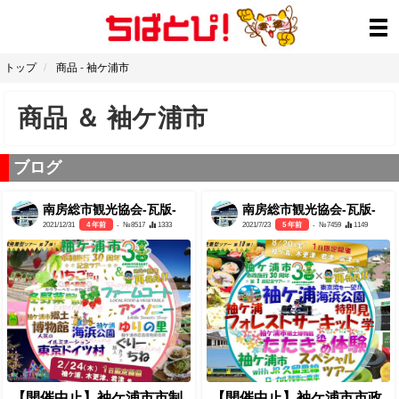
トップ
商品
-
袖ケ浦市
商品
＆
袖ケ浦市
ブログ
南房総市観光協会-瓦版-
南房総市観光協会-瓦版-
2021/12/31
4 年前
- №8517
1333
2021/7/23
5 年前
- №7459
1149
【開催中止】袖ケ浦市市制
【開催中止】袖ケ浦市市政