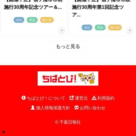
施行30周年記念ツアー＆...
施行30周年第1回記念ツ
ア...
会社
商品
袖ケ浦
会社
商品
袖ケ浦
もっと見る
ちばとぴ！について
運営元
利用規約
個人情報保護方針
お問い合わせ
© 千葉日報社
×