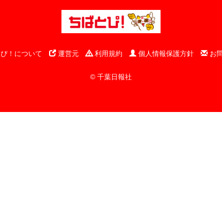
ぴ！について
運営元
利用規約
個人情報保護方針
お
© 千葉日報社