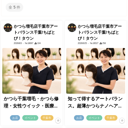
全
5
件
かつら増毛店千葉市アー
かつら増毛店千葉市アー
トバランス千葉!ちばと
トバランス千葉!ちばと
ぴ！タウン
ぴ！タウン
2026/8/3
- №18697
104
2026/6/25
- №18527
258
かつら千葉増毛・かつら修
知って得するアートバラン
理・女性ウイック・医療...
ス。超薄かつらナノヘア...
お店
イベント
千葉市
お店
イベント
千葉市