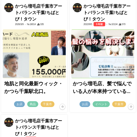
かつら増毛店千葉市アー
かつら増毛店千葉市アー
トバランス千葉!ちばと
トバランス千葉!ちばと
ぴ！タウン
ぴ！タウン
2026/3/9
- №18014
335
2022/9/5
3 年前
- №10134
570
地肌と同化最新ウィック・
かつら増毛店、髪で悩んで
かつら千葉駅北口。
いる人が本来持つている...
お店
商品
千葉市
お店
イベント
千葉市
かつら増毛店千葉市アー
トバランス千葉!ちばと
ぴ！タウン