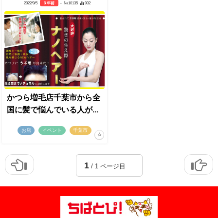
2022/9/5
3 年前
- №10135
932
かつら増毛店千葉市から全
国に髪で悩んでいる人が...
お店
イベント
千葉市
1
/ 1 ページ目