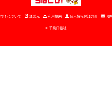
ぴ！について
運営元
利用規約
個人情報保護方針
お
© 千葉日報社