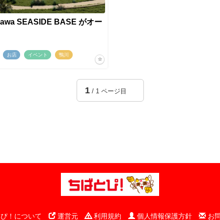
awa SEASIDE BASE がオー
お店
イベント
鴨川
1
/ 1 ページ目
ぴ！について
運営元
利用規約
個人情報保護方針
お