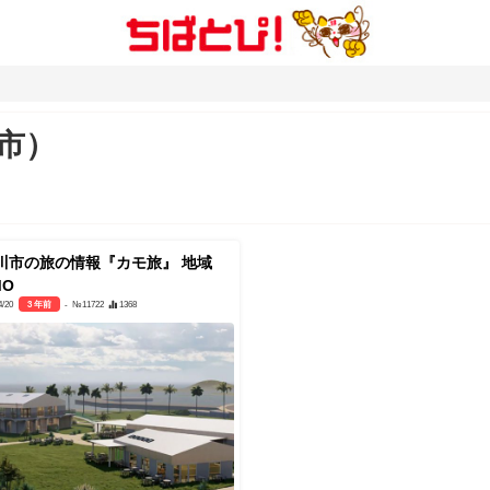
川市）
川市の旅の情報『カモ旅』 地域
MO
4/20
3 年前
- №11722
1368