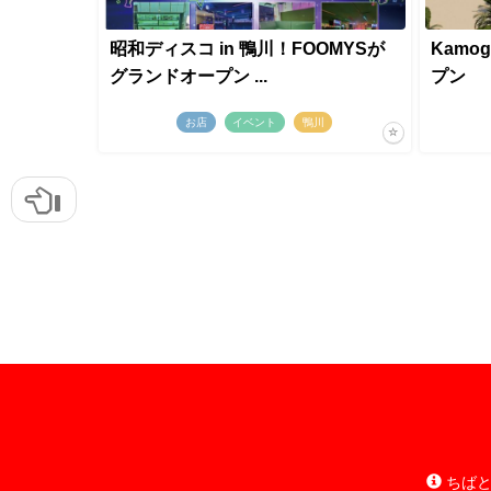
昭和ディスコ in 鴨川！FOOMYSが
Kamog
グランドオープン ...
プン
お店
イベント
鴨川
ちばと