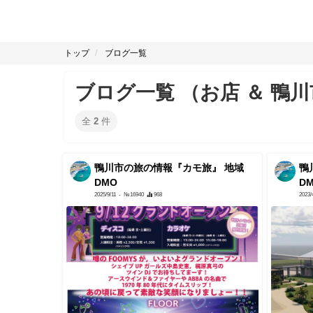
トップ
ブログ一覧
ブログ一覧 （お店 ＆ 鴨
全
2
件
鴨川市の旅の情報『カモ旅』 地域
鴨
DMO
D
2025/9/11
- №16940
968
2023/