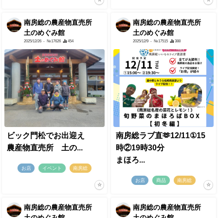
南房総の農産物直売所
南房総の農産物直売所
土のめぐみ館
土のめぐみ館
2025/12/26
- №17626
454
2025/12/9
- №17515
388
ビック門松でお出迎え
南房総ラブ直🫶12/11①15
農産物直売所 土の...
時②19時30分
まほろ...
お店
イベント
南房総
お店
商品
南房総
南房総の農産物直売所
南房総の農産物直売所
土のめぐみ館
土のめぐみ館