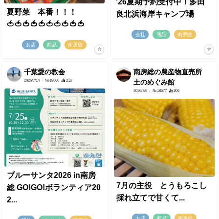
'26夏期予約受付中！多田
夏野菜 本番！！！
良北浜海岸キャンプ場
🍅🍅🍅🍅🍅🍅🍅🍅🍅🍅
会社
商品
南房総
お店
商品
南房総
千葉愛の教会
南房総の農産物直売所
2026/7/14
- №18600
216
土のめぐみ館
2026/7/6
- №18577
306
ブルーサンタ2026 in南房
7月の主役 とうもろこし
総 GO!GO!ボランティア20
採れ立てで甘くて...
2...
お店
商品
南房総