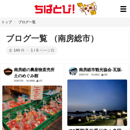
トップ
ブログ一覧
ブログ一覧 （南房総市）
全
144
件 ・
1 / 8
ページ目
南房総の農産物直売所
南房総市観光協会-瓦版-
2026/7/15
- №18621
280
土のめぐみ館
2026/7/26
- №18666
157