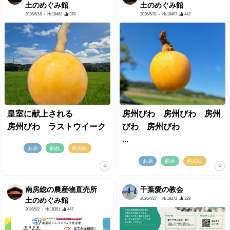
土のめぐみ館
土のめぐみ館
2026/6/16
- №18462
378
2026/5/31
- №18407
442
皇室に献上される
房州びわ 房州びわ 房州
房州びわ ラストウイーク
びわ 房州びわ
...
お店
商品
南房総
お店
商品
南房総
南房総の農産物直売所
千葉愛の教会
2026/4/27
- №18272
328
土のめぐみ館
2026/5/2
- №18301
447