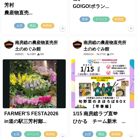
芳村
​GO!GO!ボラン...
農産物直売...
団体
イベント
南房総
お店
商品
南房総
南房総の農産物直売所
南房総の農産物直売所
土のめぐみ館
土のめぐみ館
2026/2/1
- №17807
505
2026/1/14
- №17710
274
FARMER'S FESTA2026
1/15 南房総ラブ直🫶
in道の駅三芳村鄙...
ひかる チーム新米 ...
お店
イベント
南房総
お店
商品
南房総