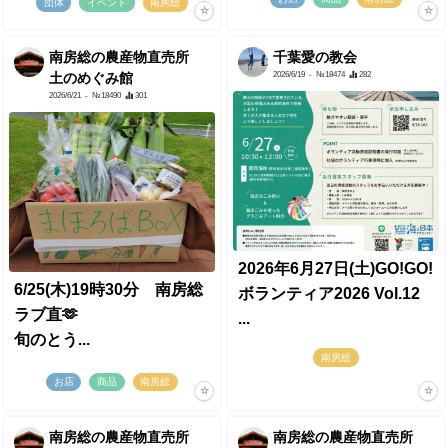
団体
イベント
南房総
南房総の農産物直売所
千葉愛の教会
2026/6/19
- №18474
282
土のめぐみ館
2026/6/21
- №18490
301
2026年6月27日(土)GO!GO!
6/25(木)19時30分 南房総
ボランティア2026 Vol.12
ラブ直🫶
...
旬のとう...
南房総
お店
商品
南房総
南房総の農産物直売所
南房総の農産物直売所