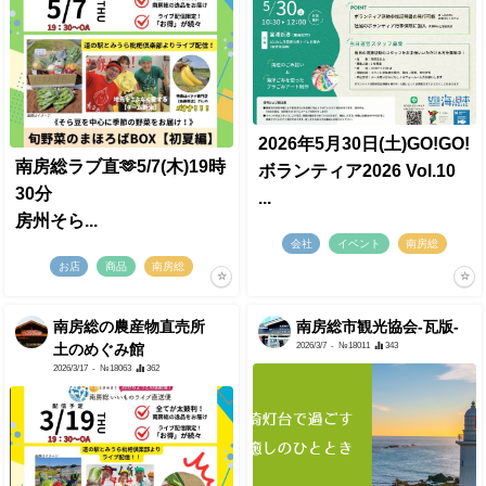
2026年5月30日(土)GO!GO!
南房総ラブ直🫶5/7(木)19時
ボランティア2026 Vol.10
30分
...
房州そら...
会社
イベント
南房総
お店
商品
南房総
南房総の農産物直売所
南房総市観光協会-瓦版-
2026/3/7
- №18011
343
土のめぐみ館
2026/3/17
- №18063
362