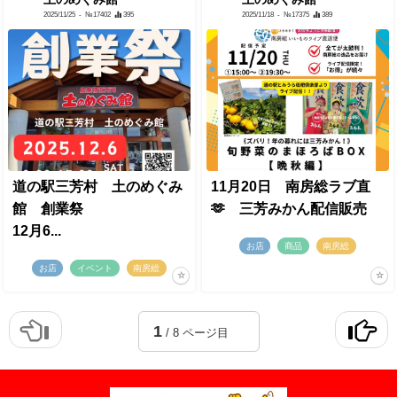
2025/11/25
- №17402
395
2025/11/18
- №17375
389
道の駅三芳村 土のめぐみ
11月20日 南房総ラブ直
館 創業祭
🫶 三芳みかん配信販売
12月6...
お店
商品
南房総
お店
イベント
南房総
1
/ 8 ページ目