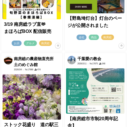
【野島埼灯台】灯台のペー
3/19 南房総ラブ直🫶
ジが公開されました
まほろばBOX 配信販売
会社
商品
南房総
お店
グルメ
南房総
南房総の農産物直売所
千葉愛の教会
2026/2/11
- №17875
348
土のめぐみ館
2026/3/4
- №17986
474
【南房総市市制20周年記
ストック花盛り 道の駅三
念】